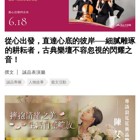
從心出發，直達心底的彼岸──細膩雕琢
的耕耘者，古典樂壇不容忽視的閃耀之
音！
撰文
誠品表演廳
誠品專欄
人物故事
藝文活動