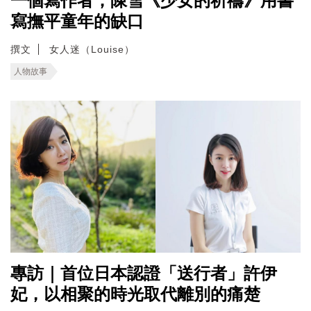
一個寫作者；陳雪《少女的祈禱》用書
寫撫平童年的缺口
撰文
女人迷（Louise）
人物故事
專訪｜首位日本認證「送行者」許伊
妃，以相聚的時光取代離別的痛楚