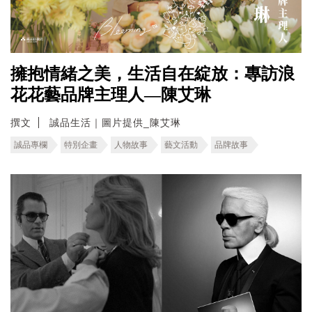
擁抱情緒之美，生活自在綻放：專訪浪
花花藝品牌主理人—陳艾琳
撰文
誠品生活｜圖片提供_陳艾琳
誠品專欄
特別企畫
人物故事
藝文活動
品牌故事