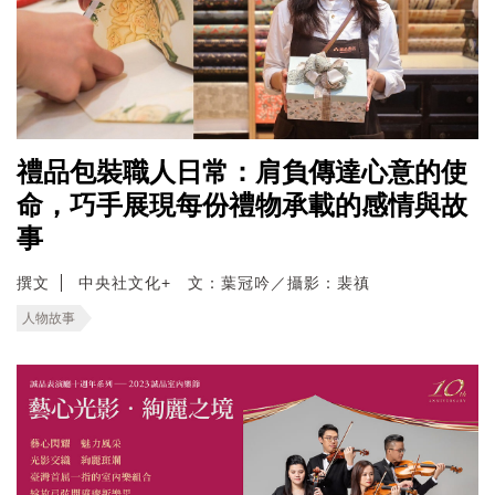
禮品包裝職人日常：肩負傳達心意的使
命，巧手展現每份禮物承載的感情與故
事
撰文
中央社文化+ 文：葉冠吟／攝影：裴禛
人物故事