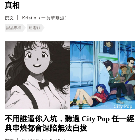
真相
撰文
Kristin（一頁華爾滋）
誠品專欄
迷電影
不用誰逼你入坑，聽過 City Pop 任一經
典串燒都會深陷無法自拔