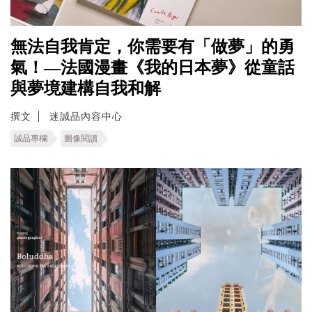
無法自我肯定，你需要有「做夢」的勇
氣！—法國漫畫《我的日本夢》從童話
與夢境建構自我和解
撰文
迷誠品內容中心
誠品專欄
圖像閱讀