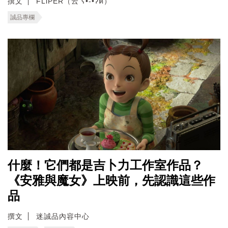
撰文
FLiPER（云 ʕ•͡-•ʔฅ）
誠品專欄
什麼！它們都是吉卜力工作室作品？
《安雅與魔女》上映前，先認識這些作
品
撰文
迷誠品內容中心