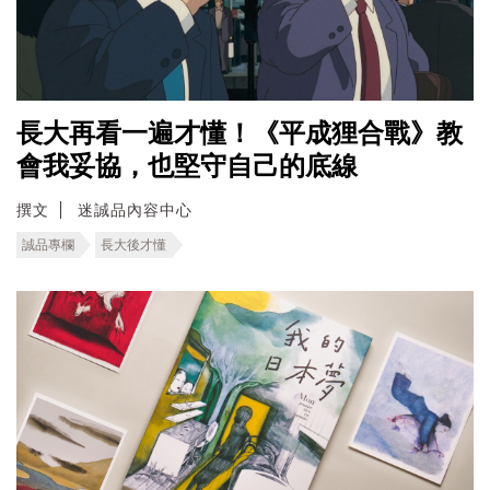
長大再看一遍才懂！《平成狸合戰》教
會我妥協，也堅守自己的底線
撰文
迷誠品內容中心
誠品專欄
長大後才懂