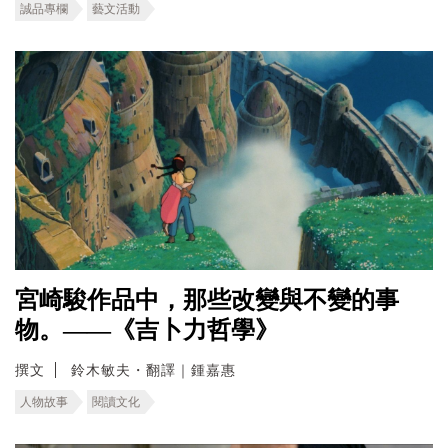
誠品專欄
藝文活動
宮崎駿作品中，那些改變與不變的事
物。——《吉卜力哲學》
撰文
鈴木敏夫・翻譯｜鍾嘉惠
人物故事
閱讀文化