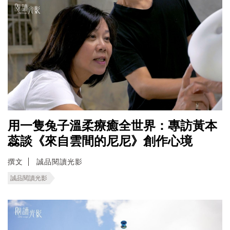
用一隻兔子溫柔療癒全世界：專訪黃本
蕊談《來自雲間的尼尼》創作心境
撰文
誠品閱讀光影
誠品閱讀光影