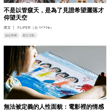
不是以管窺天，是為了見證希望灑落才
仰望天空
撰文
FLiPER（云 ʕ•͡-•ʔฅ）
誠品專欄
藝文活動
無法被定義的人性面貌：電影裡的情感