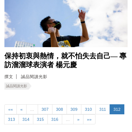
保持初衷與熱情，就不怕失去自己— 專
訪溜溜球表演者 楊元慶
撰文
誠品閱讀光影
誠品閱讀光影
««
«
…
307
308
309
310
311
312
313
314
315
316
…
»
»»