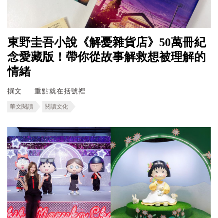
東野圭吾小說《解憂雜貨店》50萬冊紀
念愛藏版！帶你從故事解救想被理解的
情緒
撰文
重點就在括號裡
華文閱讀
閱讀文化