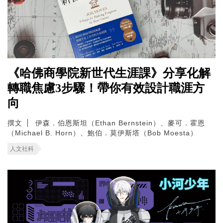
《哈佛商學院新世代生涯課》分享化解
轉職焦慮3步驟！帶你有效設計職涯方
向
撰文
伊森．伯恩斯坦（Ethan Bernstein）、麥可．霍恩
（Michael B. Horn）、鮑伯．莫伊斯塔（Bob Moesta）
人文社科