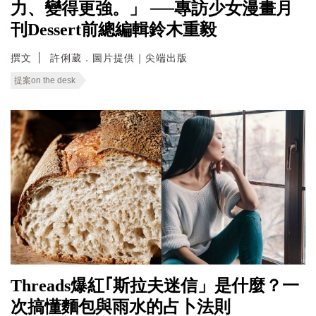
力、變得更強。」 ──專訪少女漫畫月
刊Dessert前總編輯鈴木重毅
撰文
許俐葳．圖片提供｜尖端出版
提案on the desk
Threads爆紅｢斯拉夫迷信」是什麼？一
次搞懂麵包與雨水的占卜法則