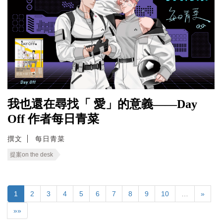
我也還在尋找「 愛」的意義——Day
Off 作者每日青菜
撰文
每日青菜
提案on the desk
1
2
3
4
5
6
7
8
9
10
…
»
»»