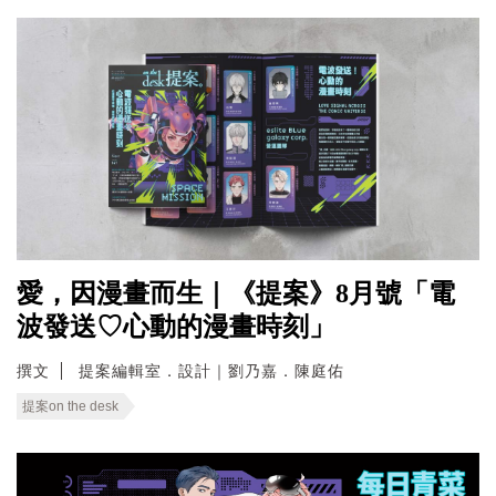
愛，因漫畫而生｜《提案》8月號「電
波發送♡心動的漫畫時刻」
撰文
提案編輯室．設計｜劉乃嘉．陳庭佑
提案on the desk