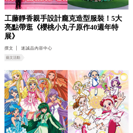
工藤靜香親手設計龐克造型服裝！5大
亮點帶逛《櫻桃小丸子原作40週年特
展》
撰文
迷誠品內容中心
藝文活動