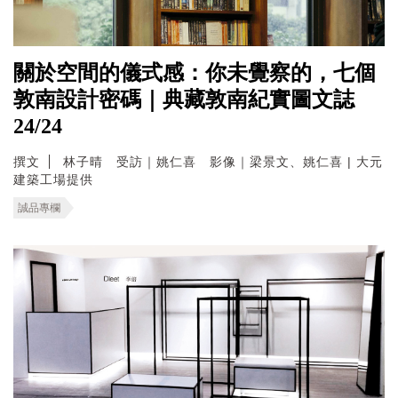
關於空間的儀式感：你未覺察的，七個
敦南設計密碼｜典藏敦南紀實圖文誌
24/24
撰文
林子晴 受訪｜姚仁喜 影像｜梁景文、姚仁喜 | 大元
建築工場提供
誠品專欄