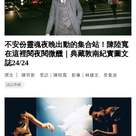
不安份靈魂夜晚出動的集合站！陳陸寬
在這裡閱夜閱微醺｜典藏敦南紀實圖文
誌24/24
撰文
陳羽新 受訪｜陳陸寬 影像｜林建文、登曼波
誠品專欄