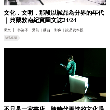
文化．文明，那段以誠品為分界的年代
｜典藏敦南紀實圖文誌24/24
撰文
林姿岑 受訪｜莊普 影像｜誠品資料照
誠品專欄
不只是一家書店 隨時代更迭的文化場