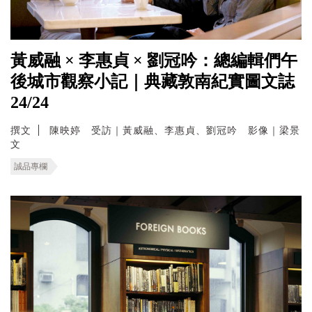
黃威融 × 李惠貞 × 劉冠吟：總編輯們午
後城市觀察小記｜典藏敦南紀實圖文誌
24/24
撰文
陳映婷 受訪｜黃威融、李惠貞、劉冠吟 影像｜梁景
文
誠品專欄