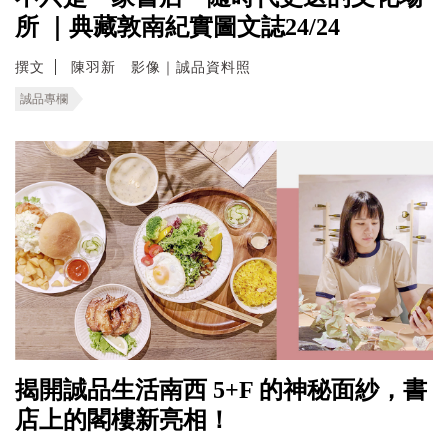
所 ｜典藏敦南紀實圖文誌24/24
撰文
陳羽新 影像｜誠品資料照
誠品專欄
揭開誠品生活南西 5+F 的神秘面紗，書
店上的閣樓新亮相！