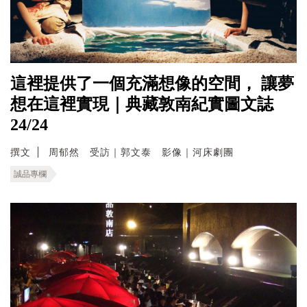
這裡提供了一個充滿想像的空間， 讓夢
想在這裡實現｜典藏敦南紀實圖文誌
24/24
撰文
周郁然 受訪｜郭文泰 影像｜河床劇團
誠品專欄