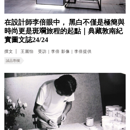
在設計師李倍眼中， 黑白不僅是極簡與
時尚更是斑斕旅程的起點｜典藏敦南紀
實圖文誌24/24
撰文
王麗怡 受訪｜李倍 影像｜李倍提供
誠品專欄