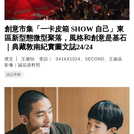
創意市集「一卡皮箱 SHOW 自己」東
區新型態微型聚落，風格和創意是基石
｜典藏敦南紀實圖文誌24/24
撰文
王麗怡 受訪｜ `0416X1024、SECOND、王嬿晶
影像｜誠品資料照
誠品專欄