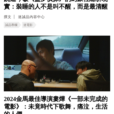
實：裝睡的人不是叫不醒，而是最清醒
撰文
迷誠品內容中心
誠品專欄
迷電影
2024金馬最佳導演婁燁《一部未完成的
電影》：未竟時代下歌舞，痛泣，生活