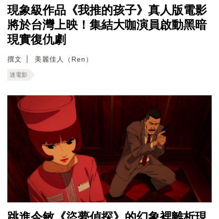
現象級作品《我推的孩子》真人版電影
將於台灣上映！集結大咖演員啟動黑暗
現實復仇劇
撰文
美麗佳人（Ren）
迷電影
跳進今敏《盜夢偵探》的幻象裡離析現