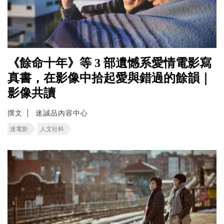
《餘命十年》等 3 部遺憾系愛情電影寫
真書，在影像中拾起愛與錯過的餘韻｜
影像共讀
撰文
迷誠品內容中心
迷電影
人文社科