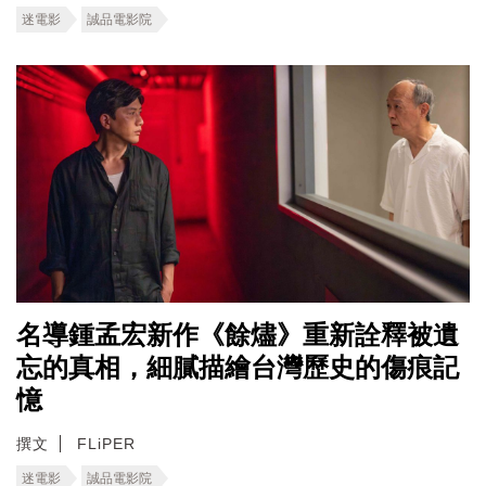
迷電影
誠品電影院
名導鍾孟宏新作《餘燼》重新詮釋被遺
忘的真相，細膩描繪台灣歷史的傷痕記
憶
撰文
FLiPER
迷電影
誠品電影院