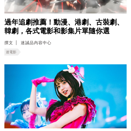
過年追劇推薦！動漫、港劇、古裝劇、
韓劇，各式電影和影集片單隨你選
撰文
迷誠品內容中心
迷電影