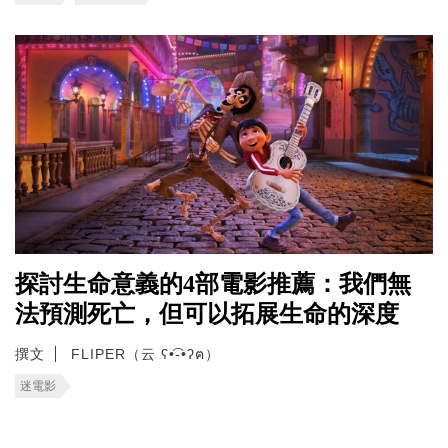
探討生命意義的4部電影推薦：我們無
法預測死亡，但可以拓展生命的深度
撰文
FLIPER（云 ʕ•͡-•ʔฅ）
迷電影