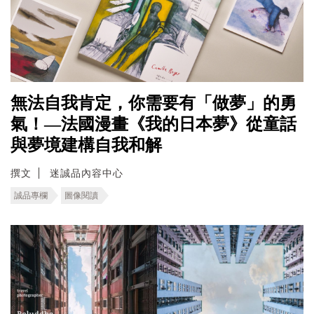
無法自我肯定，你需要有「做夢」的勇
氣！—法國漫畫《我的日本夢》從童話
與夢境建構自我和解
撰文
迷誠品內容中心
誠品專欄
圖像閱讀