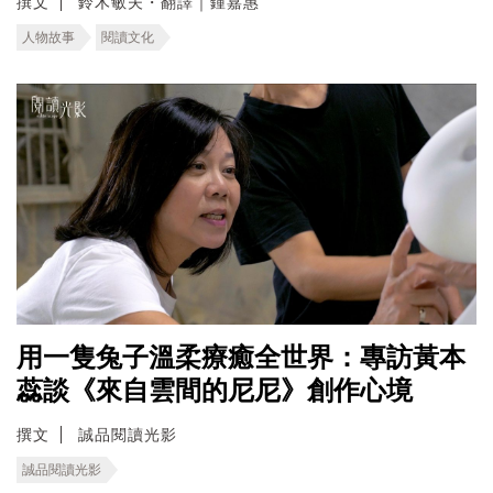
撰文
鈴木敏夫・翻譯｜鍾嘉惠
人物故事
閱讀文化
用一隻兔子溫柔療癒全世界：專訪黃本
蕊談《來自雲間的尼尼》創作心境
撰文
誠品閱讀光影
誠品閱讀光影