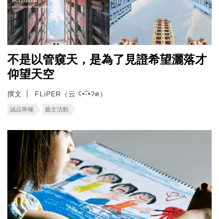
不是以管窺天，是為了見證希望灑落才
仰望天空
撰文
FLiPER（云 ʕ•͡-•ʔฅ）
誠品專欄
藝文活動