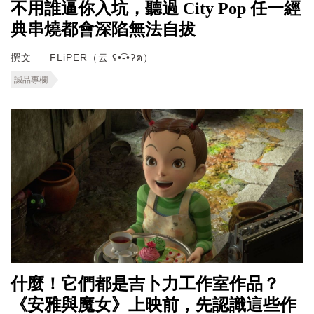
不用誰逼你入坑，聽過 City Pop 任一經
典串燒都會深陷無法自拔
撰文
FLiPER（云 ʕ•͡-•ʔฅ）
誠品專欄
什麼！它們都是吉卜力工作室作品？
《安雅與魔女》上映前，先認識這些作