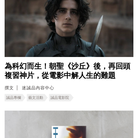
為科幻而生！朝聖《沙丘》後，再回頭
複習神片，從電影中解人生的難題
撰文
迷誠品內容中心
誠品專欄
藝文活動
誠品電影院