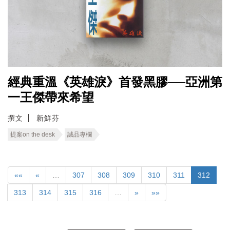
經典重溫《英雄淚》首發黑膠──亞洲第
一王傑帶來希望
撰文
新鮮芬
提案on the desk
誠品專欄
««
«
…
307
308
309
310
311
312
313
314
315
316
…
»
»»