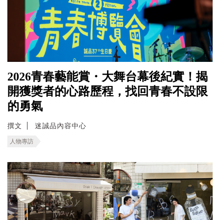
2026青春藝能賞・大舞台幕後紀實！揭
開獲獎者的心路歷程，找回青春不設限
的勇氣
撰文
迷誠品內容中心
人物專訪