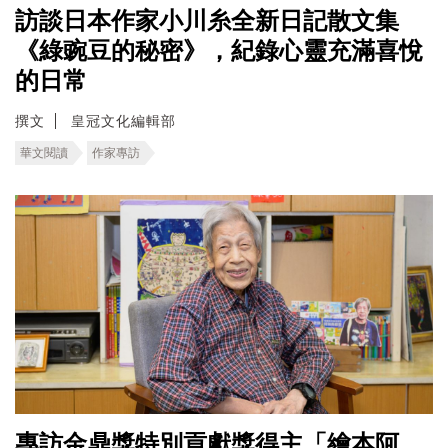
訪談日本作家小川糸全新日記散文集
《綠豌豆的秘密》，紀錄心靈充滿喜悅
的日常
撰文
皇冠文化編輯部
華文閱讀
作家專訪
專訪金鼎獎特別貢獻獎得主「繪本阿