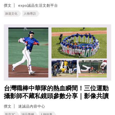
撰文
expo誠品生活文創平台
旅遊文化
人物專訪
台灣職棒中華隊的熱血瞬間！三位運動
攝影師不藏私鏡頭參數分享｜影像共讀
撰文
迷誠品內容中心
影音3C
誠品專欄
人物故事