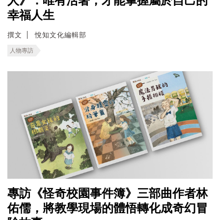
人》：唯有活著，才能掌握屬於自己的
幸福人生
撰文
悅知文化編輯部
人物專訪
專訪《怪奇校園事件簿》三部曲作者林
佑儒，將教學現場的體悟轉化成奇幻冒