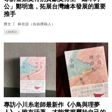
公」鄭明進，拓展台灣繪本發展的重要
推手
撰文
林欣誼（自由撰稿人）
人物專訪
專訪小川糸老師最新作《小鳥與理夢