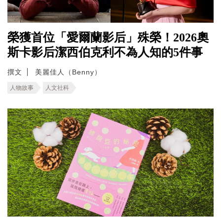
榮獲首位「愛爾蘭影后」殊榮！2026奧
斯卡影后潔西伯克利不為人知的5件事
撰文
美麗佳人（Benny）
人物故事
人文社科