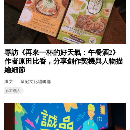
專訪《再來一杯的好天氣：午餐酒2》
作者原田比香，分享創作契機與人物描
繪細節
撰文
皇冠文化編輯部
作家專訪