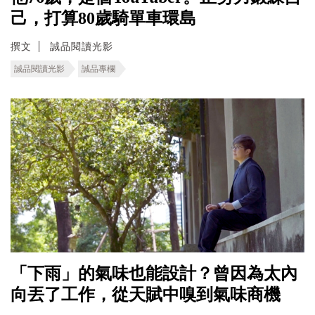
己，打算80歲騎單車環島
撰文
誠品閱讀光影
誠品閱讀光影
誠品專欄
「下雨」的氣味也能設計？曾因為太內
向丟了工作，從天賦中嗅到氣味商機