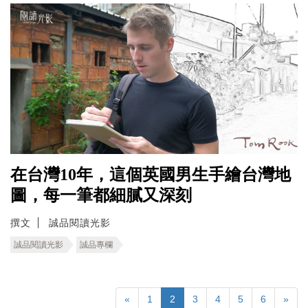
在台灣10年，這個英國男生手繪台灣地
圖，每一筆都細膩又深刻
撰文
誠品閱讀光影
誠品閱讀光影
誠品專欄
«
1
2
3
4
5
6
»