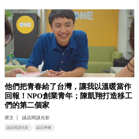
他們把青春給了台灣，讓我以溫暖當作
回報！NPO創業青年；陳凱翔打造移工
們的第二個家
撰文
誠品閱讀光影
誠品閱讀光影
誠品專欄