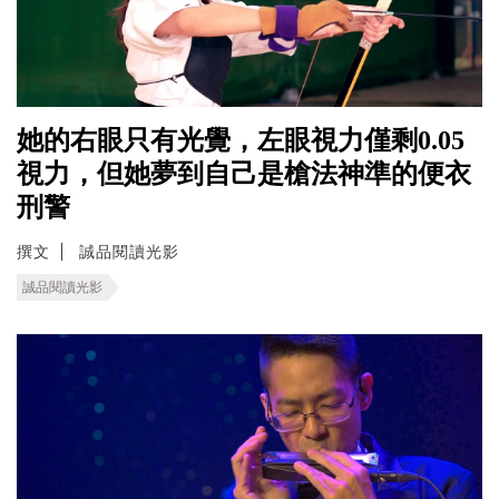
她的右眼只有光覺，左眼視力僅剩0.05
視力，但她夢到自己是槍法神準的便衣
刑警
撰文
誠品閱讀光影
誠品閱讀光影