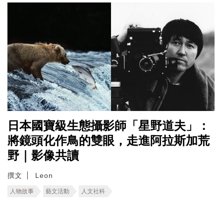
日本國寶級生態攝影師「星野道夫」：
將鏡頭化作鳥的雙眼，走進阿拉斯加荒
野｜影像共讀
撰文
Leon
人物故事
藝文活動
人文社科