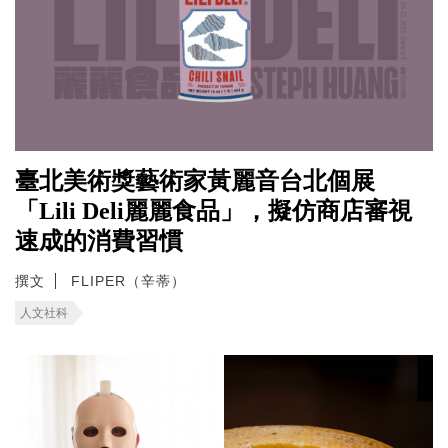
臺北美術獎藝術家黃麗音台北個展
「Lili Deli麗麗食品」，擬仿商店審視
速成的消費習慣
撰文
FLIPER（辛蒂）
人文社科