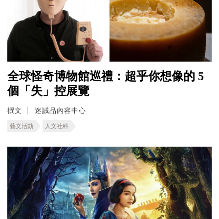
全球怪奇博物館巡禮：超乎你想像的 5
個「失」控展覽
撰文
迷誠品內容中心
藝文活動
人文社科