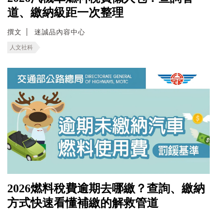
道、繳納級距一次整理
撰文
迷誠品內容中心
人文社科
2026燃料稅費逾期去哪繳？查詢、繳納
方式快速看懂補繳的解救管道