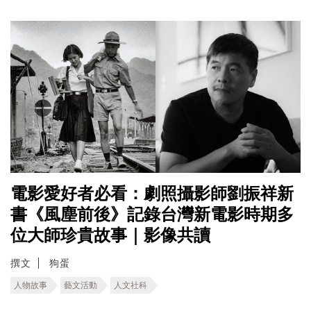
電影愛好者必看：劇照攝影師劉振祥新
書《風塵前後》記錄台灣新電影時期多
位大師珍貴故事｜影像共讀
撰文
狗蛋
人物故事
藝文活動
人文社科