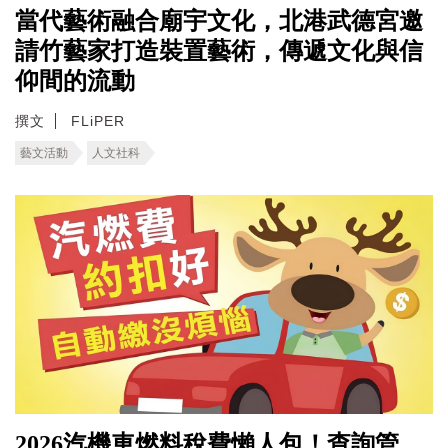
當代藝術融合廟宇文化，北港武德宮邀
請竹藝家打造裝置藝術，傳遞文化與信
仰間的流動
撰文
FLiPER
藝文活動
人文社科
2026汽機車燃料稅費懶人包！查詢管