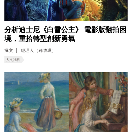
分析迪士尼《白雪公主》 電影版翻拍困
境，重拾轉型創新勇氣
撰文
經理人（郝致琪）
人文社科