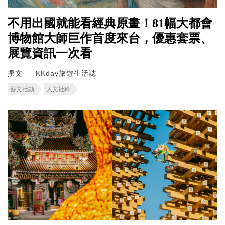
不用出國就能看經典原畫！81幅大都會
博物館大師巨作首度來台，優惠套票、
展覽資訊一次看
撰文
KKday旅遊生活誌
藝文活動
人文社科