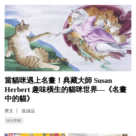
當貓咪遇上名畫！典藏大師 Susan
Herbert 趣味橫生的貓咪世界—《名畫
中的貓》
撰文
迷誠品
誠品專欄