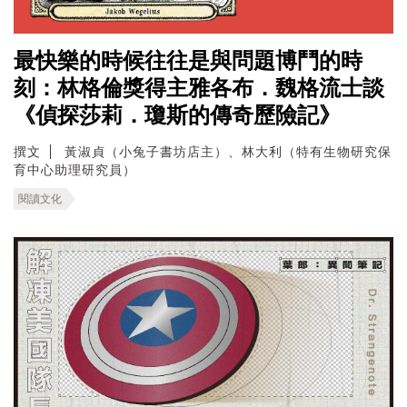
最快樂的時候往往是與問題博鬥的時
刻：林格倫獎得主雅各布．魏格流士談
《偵探莎莉．瓊斯的傳奇歷險記》
撰文
黃淑貞（小兔子書坊店主）、林大利（特有生物研究保
育中心助理研究員）
閱讀文化