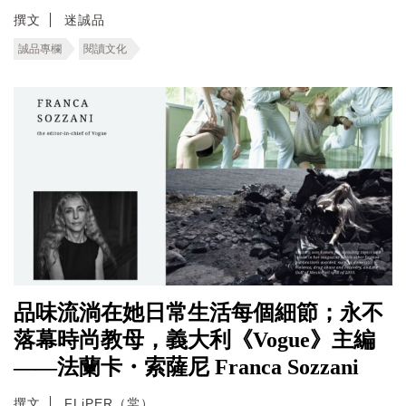
撰文
迷誠品
誠品專欄
閱讀文化
品味流淌在她日常生活每個細節；永不
落幕時尚教母，義大利《Vogue》主編
——法蘭卡・索薩尼 Franca Sozzani
撰文
FLiPER（棠）