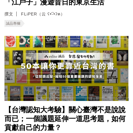
「江戶子」漫遊昔日的東京生活
撰文
FLiPER（云 ʕ•͡-•ʔฅ）
誠品專欄
【台灣認知大考驗】關心臺灣不是說說
而已；一個議題延伸一道思考題，如何
貢獻自己的力量？