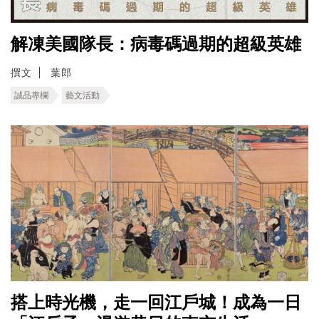
解凍美國隊長：病毒碼過期的超級英雄
撰文
葉郎
誠品專欄
藝文活動
搭上時光機，走一回江戶城！成為一日