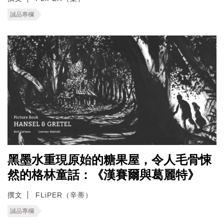
誠品專欄
黑墨水重現原始的糖果屋，令人毛骨悚
然的格林童話：《漢賽爾與葛麗特》
撰文
FLiPER（辛蒂）
誠品專欄