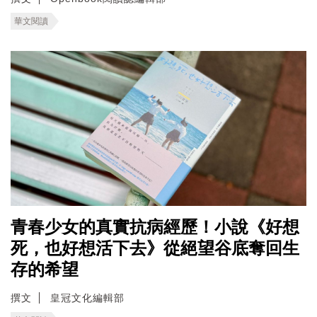
華文閱讀
青春少女的真實抗病經歷！小說《好想
死，也好想活下去》從絕望谷底奪回生
存的希望
撰文
皇冠文化編輯部