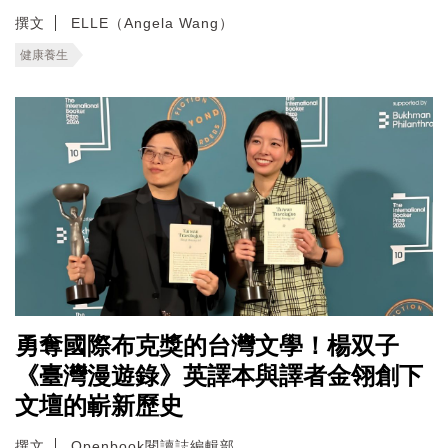
撰文
ELLE（Angela Wang）
健康養生
勇奪國際布克獎的台灣文學！楊双子
《臺灣漫遊錄》英譯本與譯者金翎創下
文壇的嶄新歷史
撰文
Openbook閱讀誌編輯部