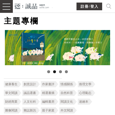
註冊/登入
主題專欄
健康養生
創意設計
作家書評
情感關係
推理文學
華文閱讀
誠品選書
精選書摘
自然科普
心理勵志
財經商業
人文社科
編輯書房
閱讀文化
迷繪本
圖像閱讀
雜誌新訊
親子家庭
外文閱讀