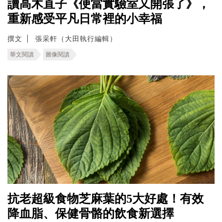
讀高木直子《便當實驗室又開張了》，
重新感受平凡日常裡的小幸福
撰文
張采軒（大田執行編輯）
華文閱讀
圖像閱讀
抗老超級食物芝麻葉的5大好處！有效
降血脂、保健骨骼的飲食新選擇