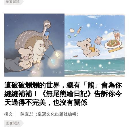
華文閱讀
這破破爛爛的世界，總有「熊」會為你
縫縫補補！《無尾熊繪日記》告訴你今
天過得不完美，也沒有關係
撰文
陳宣彤（皇冠文化出版社編輯）
圖像閱讀