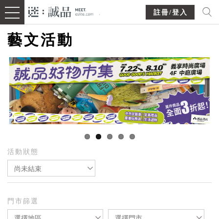
註冊/登入
藝文活動
活動狀態
尚未結束
門市篩選
選擇地區
選擇門市