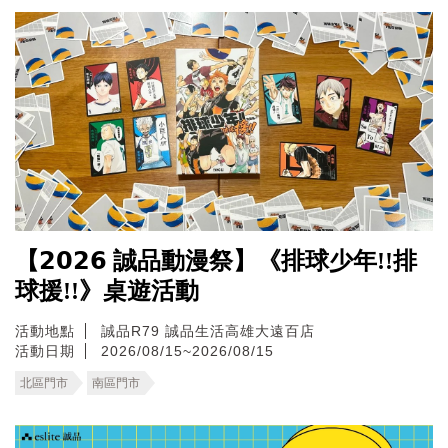
【𝟮𝟬𝟮𝟲 誠品動漫祭】《排球少年!!排
球援!!》桌遊活動
活動地點
誠品R79
誠品生活高雄大遠百店
活動日期
2026/08/15~2026/08/15
北區門市
南區門市