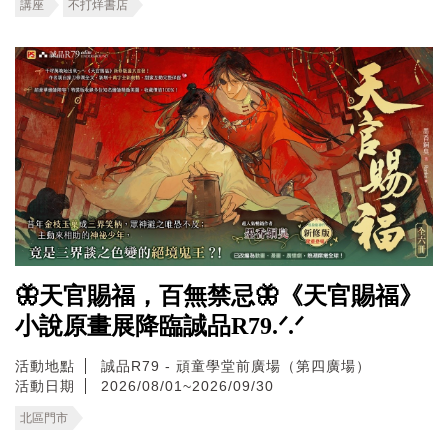
講座
不打烊書店
🦋天官賜福，百無禁忌🦋《天官賜福》
小說原畫展降臨誠品R79.ᐟ.ᐟ
活動地點
誠品R79 - 頑童學堂前廣場（第四廣場）
活動日期
2026/08/01~2026/09/30
北區門市