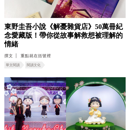
東野圭吾小說《解憂雜貨店》50萬冊紀
念愛藏版！帶你從故事解救想被理解的
情緒
撰文
重點就在括號裡
華文閱讀
閱讀文化