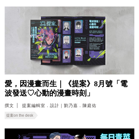
愛，因漫畫而生｜《提案》8月號「電
波發送♡心動的漫畫時刻」
撰文
提案編輯室．設計｜劉乃嘉．陳庭佑
提案on the desk