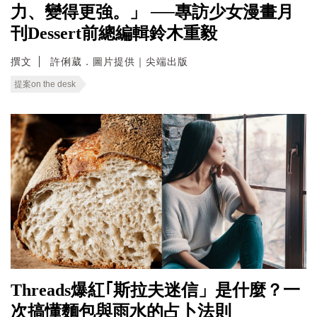
力、變得更強。」 ──專訪少女漫畫月
刊Dessert前總編輯鈴木重毅
撰文
許俐葳．圖片提供｜尖端出版
提案on the desk
Threads爆紅｢斯拉夫迷信」是什麼？一
次搞懂麵包與雨水的占卜法則