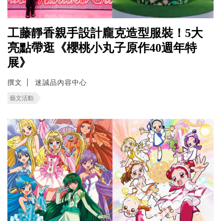
工藤靜香親手設計龐克造型服裝！5大
亮點帶逛《櫻桃小丸子原作40週年特
展》
撰文
迷誠品內容中心
藝文活動