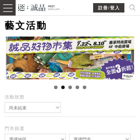
註冊/登入
藝文活動
活動狀態
尚未結束
門市篩選
選擇地區
選擇門市