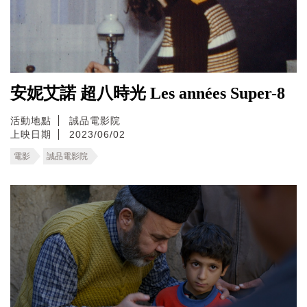
安妮艾諾 超八時光 Les années Super-8
活動地點
誠品電影院
上映日期
2023/06/02
電影
誠品電影院