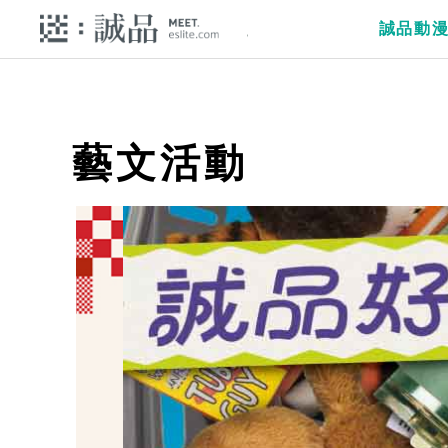
誠品動
藝文活動