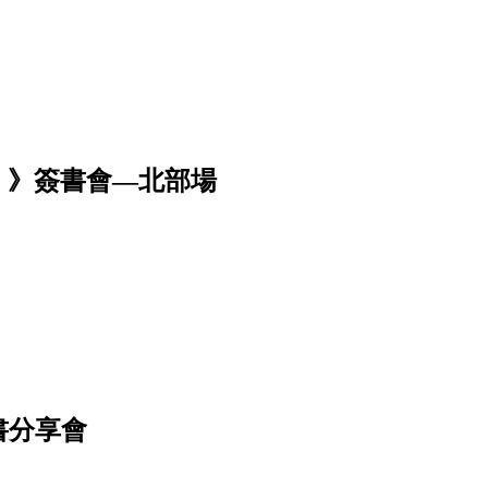
（2）》簽書會—北部場
書分享會