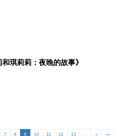
莉和琪莉莉：夜晚的故事》
7
8
9
10
11
12
13
…
»
»»