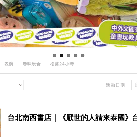
表演
尋味玩食
松菸24小時
活動日期
台北南西書店｜《厭世的人請來泰國》