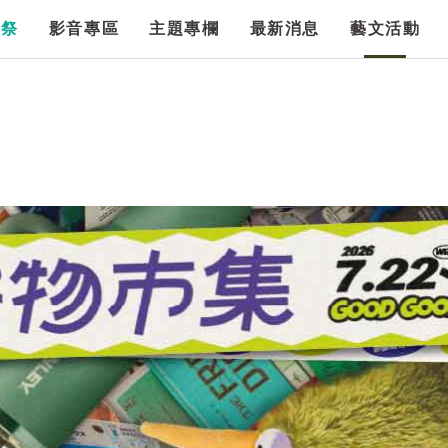
漫祭
影音專區
主題專欄
最新消息
藝文活動