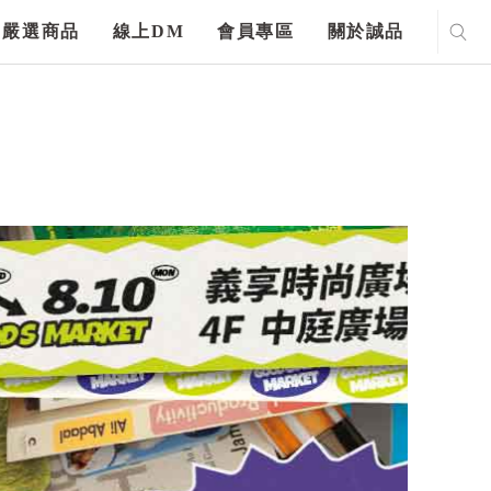
嚴選商品
線上DM
會員專區
關於誠品