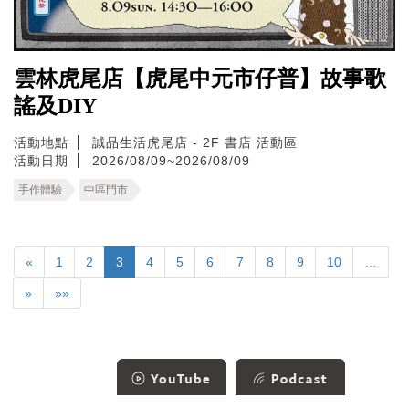
雲林虎尾店【虎尾中元市仔普】故事歌
謠及DIY
活動地點
誠品生活虎尾店 - 2F 書店 活動區
活動日期
2026/08/09~2026/08/09
手作體驗
中區門市
«
1
2
3
4
5
6
7
8
9
10
…
»
»»