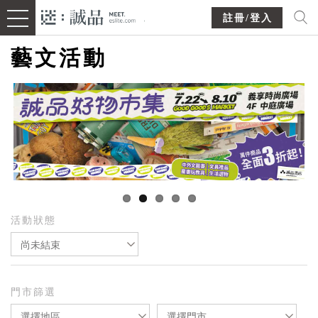
註冊/登入
藝文活動
活動狀態
尚未結束
門市篩選
選擇地區
選擇門市