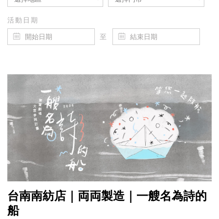
活動日期
至
台南南紡店｜両両製造｜一艘名為詩的
船