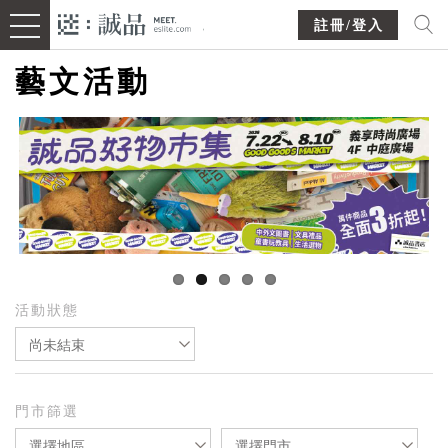
註冊/登入
藝文活動
活動狀態
尚未結束
門市篩選
選擇地區
選擇門市