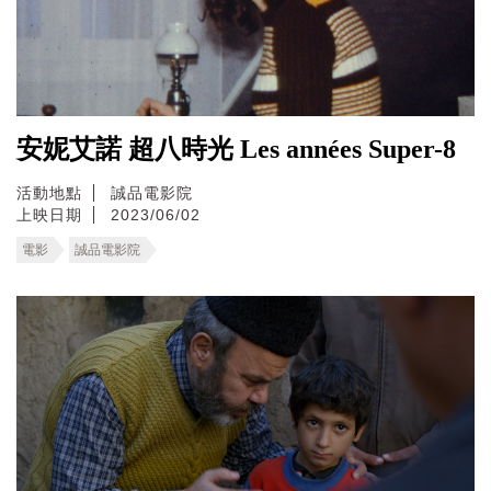
安妮艾諾 超八時光 Les années Super-8
活動地點
誠品電影院
上映日期
2023/06/02
電影
誠品電影院