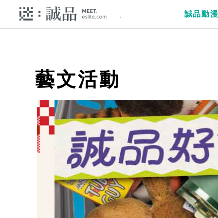
誠品動
藝文活動