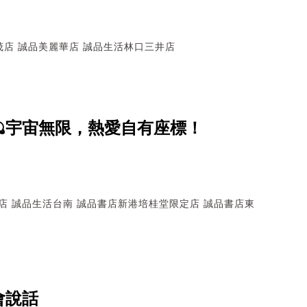
茂店
誠品美麗華店
誠品生活林口三井店
🪐宇宙無限，熱愛自有座標！
店
誠品生活台南
誠品書店新港培桂堂限定店
誠品書店東
會說話