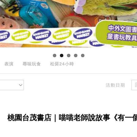
表演
尋味玩食
松菸24小時
活動日期
桃園台茂書店｜喵喵老師說故事《有一