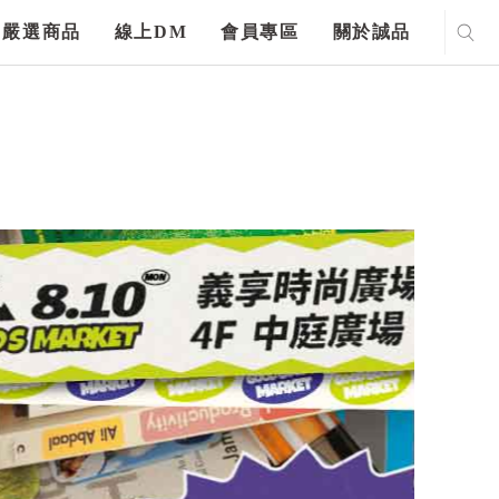
嚴選商品
線上DM
會員專區
關於誠品