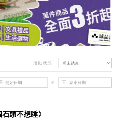
活動狀態
尚未結束
至
個石頭不想睡》