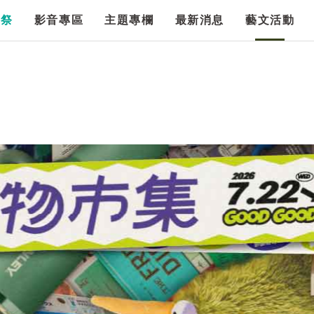
漫祭
影音專區
主題專欄
最新消息
藝文活動