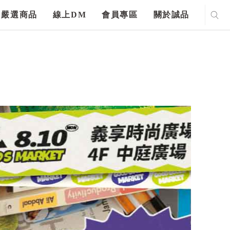
嚴選商品
線上DM
會員專區
關於誠品