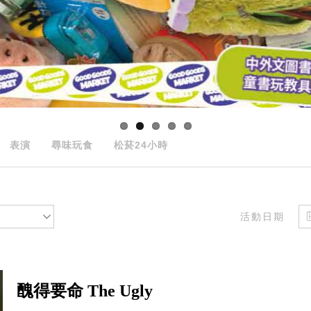
表演
尋味玩食
松菸24小時
活動日期
醜得要命 The Ugly