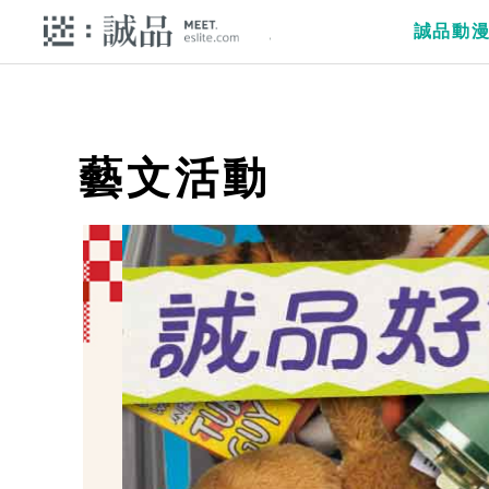
誠品動
藝文活動