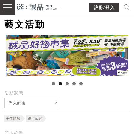
註冊/登入
藝文活動
活動狀態
尚未結束
手作體驗
親子家庭
門市篩選