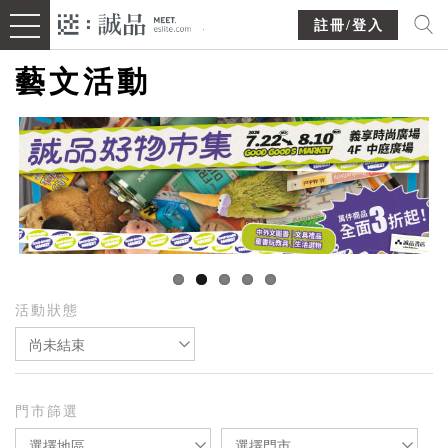
註冊/登入
藝文活動
活動狀態
尚未結束
門市篩選
選擇地區
選擇門市