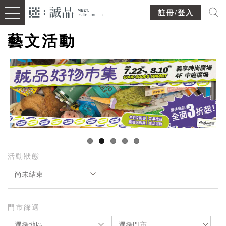
註冊/登入
藝文活動
活動狀態
尚未結束
門市篩選
選擇地區
選擇門市