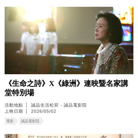
《生命之詩》X《綠洲》連映暨名家講
堂特別場
活動地點
誠品生活松菸 - 誠品電影院
上映日期
2026/05/02
電影
誠品電影院