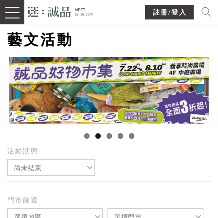
註冊/登入
藝文活動
活動狀態
尚未結束
門市篩選
選擇地區
選擇門市