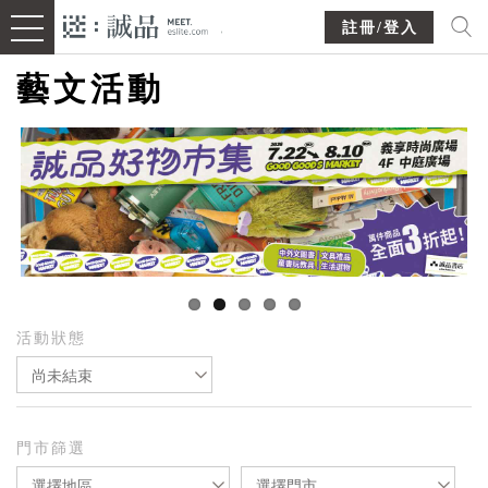
註冊/登入
藝文活動
活動狀態
尚未結束
門市篩選
選擇地區
選擇門市