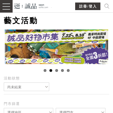
註冊/登入
藝文活動
活動狀態
尚未結束
門市篩選
選擇地區
選擇門市