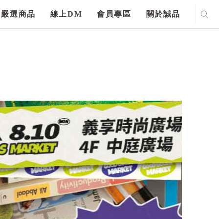
嚴選商品
線上DM
會員專區
關於誠品