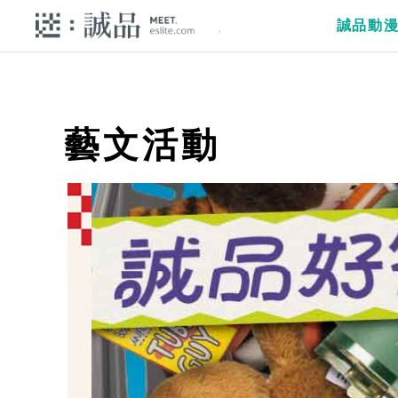
誠品動
藝文活動