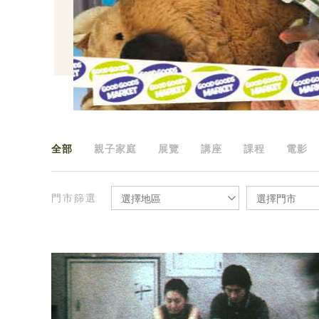
全部
親子家庭
展覽
講座
課程
電影
門市篩選
選擇地區
選擇門市