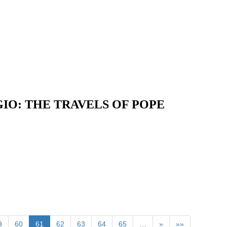
 THE TRAVELS OF POPE
9
60
61
62
63
64
65
…
»
»»