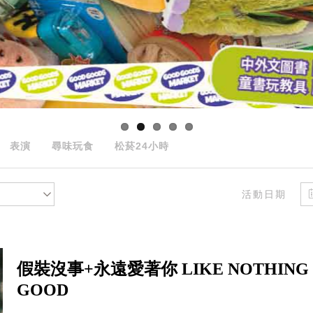
表演
尋味玩食
松菸24小時
活動日期
假裝沒事+永遠愛著你 LIKE NOTHING H
GOOD