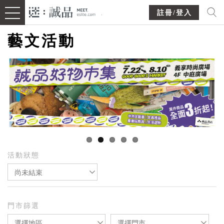
註冊/登入
藝文活動
活動狀態
尚未結束
門市篩選
選擇地區
選擇門市