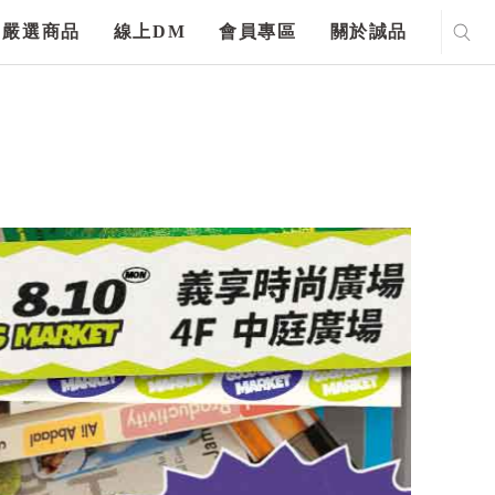
嚴選商品
線上DM
會員專區
關於誠品