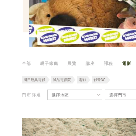
全部
親子家庭
展覽
講座
課程
電影
周日經典電影
誠品電影院
電影
影音3C
門市篩選
選擇地區
選擇門市