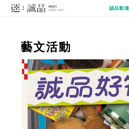
誠品動
藝文活動