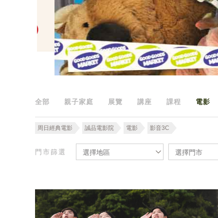
全部
親子家庭
展覽
講座
課程
電影
周日經典電影
誠品電影院
電影
影音3C
門市篩選
選擇地區
選擇門市