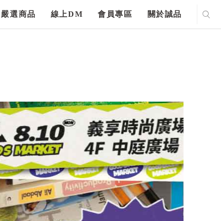
嚴選商品
線上DM
會員專區
關於誠品