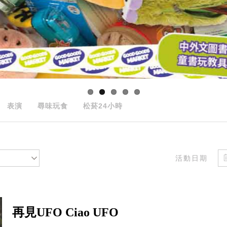
表演
尋味玩食
松菸24小時
活動日期
再見UFO Ciao UFO