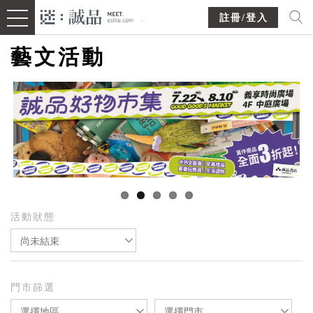
註冊/登入
藝文活動
活動狀態
尚未結束
門市篩選
選擇地區
選擇門市