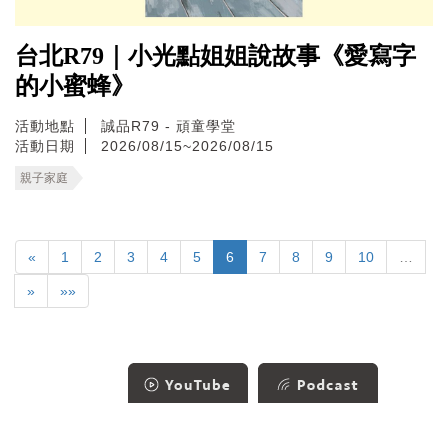
台北R79｜小光點姐姐說故事《愛寫字
的小蜜蜂》
活動地點
誠品R79 - 頑童學堂
活動日期
2026/08/15~2026/08/15
親子家庭
«
1
2
3
4
5
6
7
8
9
10
…
»
»»