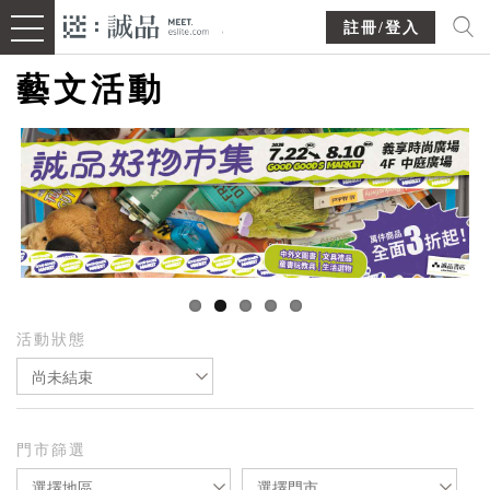
註冊/登入
藝文活動
活動狀態
尚未結束
門市篩選
選擇地區
選擇門市