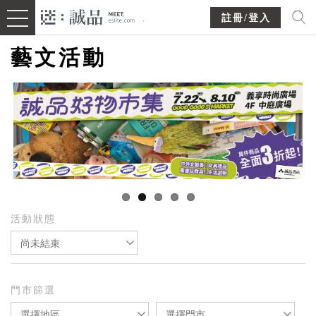
註冊/登入
藝文活動
活動狀態
尚未結束
門市篩選
選擇地區
選擇門市