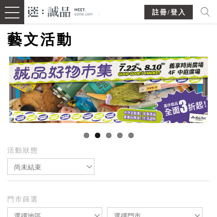
註冊/登入
藝文活動
活動狀態
尚未結束
門市篩選
選擇地區
選擇門市