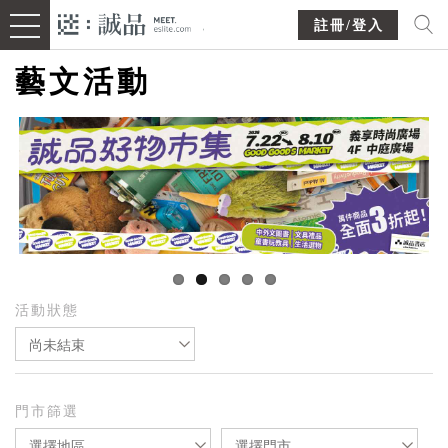
註冊/登入
藝文活動
活動狀態
尚未結束
門市篩選
選擇地區
選擇門市