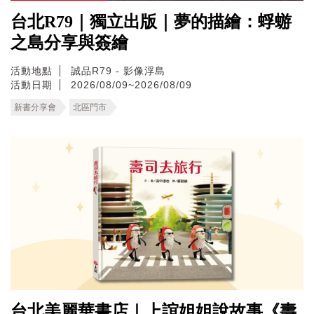
台北R79｜獨立出版｜夢的描繪：蜉蝣
之島分享與簽繪
活動地點
誠品R79 - 影像浮島
活動日期
2026/08/09~2026/08/09
新書分享會
北區門市
台北美麗華書店｜上誼姐姐說故事《壽