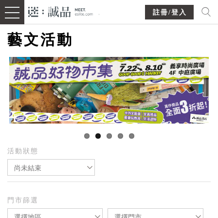
註冊/登入
藝文活動
活動狀態
尚未結束
門市篩選
選擇地區
選擇門市