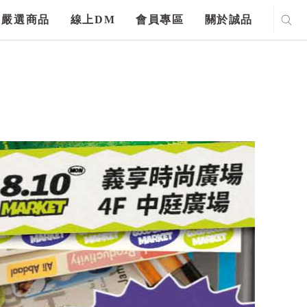
嚴選商品
線上DM
會員專區
關於誠品