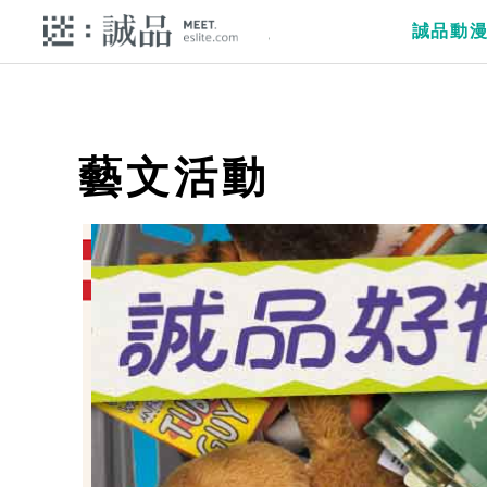
誠品動
藝文活動