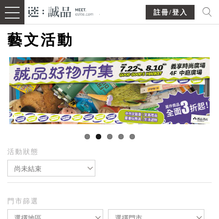
註冊/登入
藝文活動
活動狀態
尚未結束
門市篩選
選擇地區
選擇門市