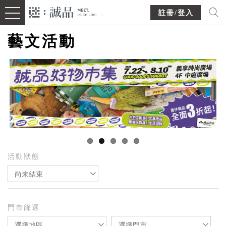
註冊/登入
藝文活動
活動狀態
尚未結束
門市篩選
選擇地區
選擇門市