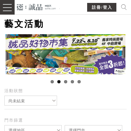
註冊/登入
藝文活動
活動狀態
尚未結束
門市篩選
選擇地區
選擇門市