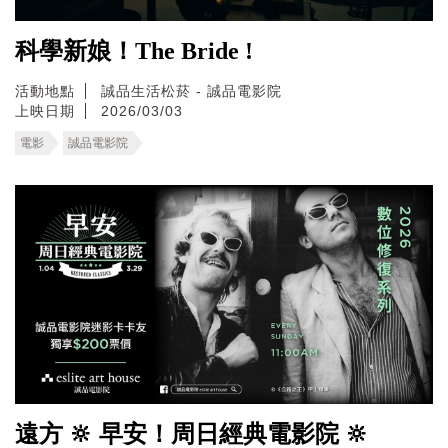
科學新娘！The Bride !
活動地點
誠品生活松菸 - 誠品電影院
上映日期
2026/03/03
電影
誠品電影院
遠方 🔆 早安！周日經典電影院 🔆