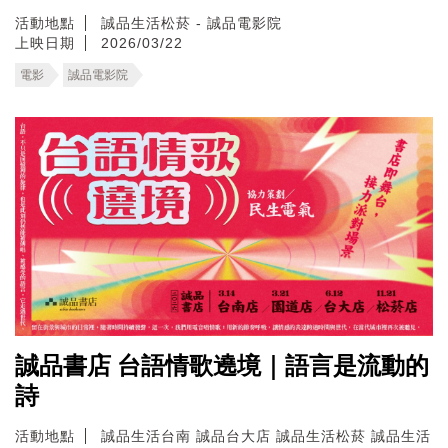
活動地點
誠品生活松菸 - 誠品電影院
上映日期
2026/03/22
電影
誠品電影院
誠品書店 台語情歌遶境｜語言是流動的
詩
活動地點
誠品生活台南
誠品台大店
誠品生活松菸
誠品生活