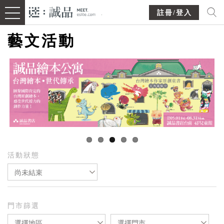
註冊/登入
藝文活動
活動狀態
尚未結束
門市篩選
選擇地區
選擇門市