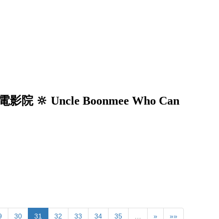
 Uncle Boonmee Who Can
9
30
31
32
33
34
35
…
»
»»