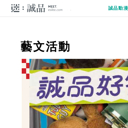
誠品動
藝文活動