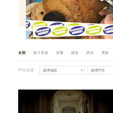
全部
親子家庭
展覽
講座
課程
電影
門市篩選
選擇地區
選擇門市