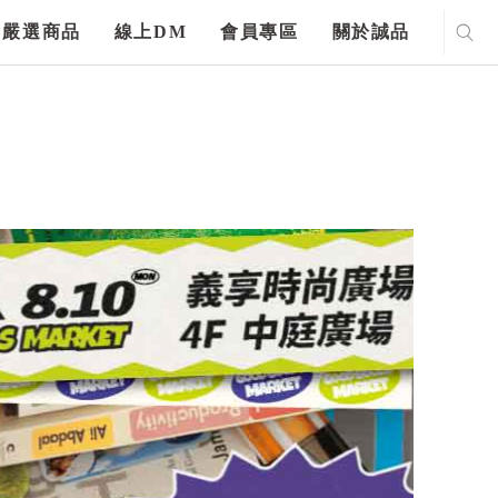
嚴選商品
線上DM
會員專區
關於誠品