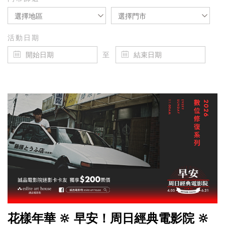
選擇地區
選擇門市
活動日期
至
花樣年華 🔆 早安！周日經典電影院 🔆