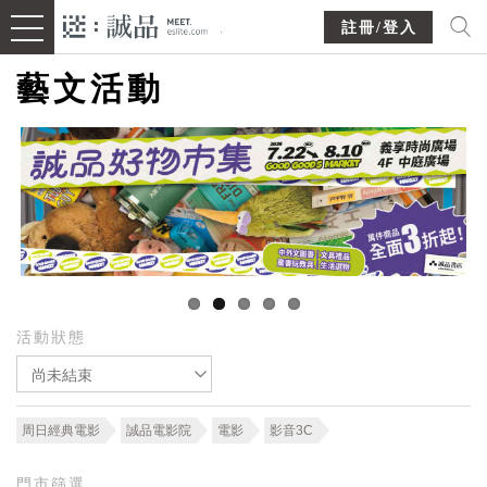
註冊/登入
藝文活動
活動狀態
尚未結束
周日經典電影
誠品電影院
電影
影音3C
門市篩選