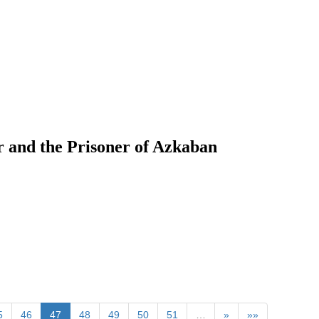
the Prisoner of Azkaban
5
46
47
48
49
50
51
…
»
»»