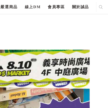
嚴選商品
線上DM
會員專區
關於誠品