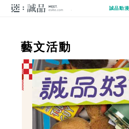
誠品動
藝文活動