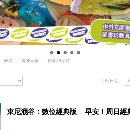
表演
尋味玩食
松菸24小時
活動日期
東尼瀧谷：數位經典版 ─ 早安！周日經典電影院