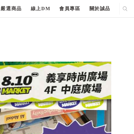
嚴選商品
線上DM
會員專區
關於誠品