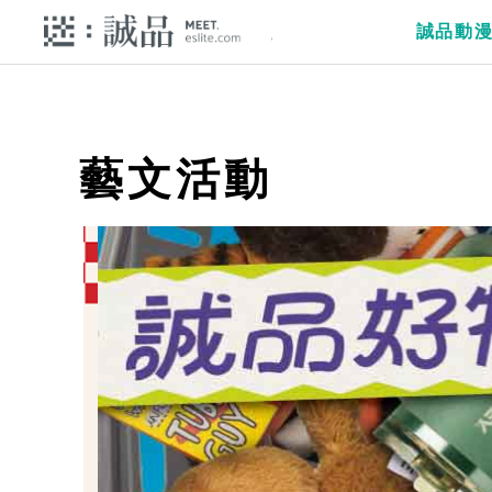
誠品動
藝文活動