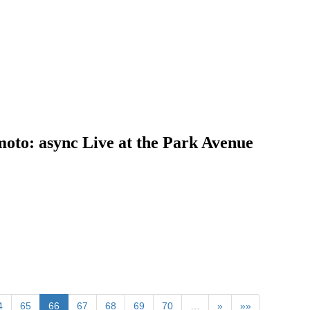
async Live at the Park Avenue
4
65
66
67
68
69
70
…
»
»»