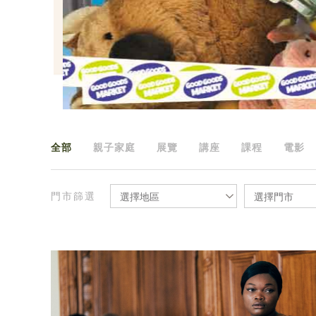
全部
親子家庭
展覽
講座
課程
電影
門市篩選
選擇地區
選擇門市