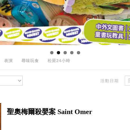
表演
尋味玩食
松菸24小時
活動日期
聖奧梅爾殺嬰案 Saint Omer