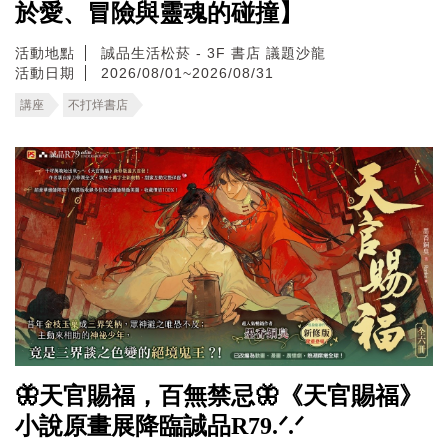
於愛、冒險與靈魂的碰撞】
活動地點
誠品生活松菸 - 3F 書店 議題沙龍
活動日期
2026/08/01~2026/08/31
講座
不打烊書店
🦋天官賜福，百無禁忌🦋《天官賜福》
小說原畫展降臨誠品R79.ᐟ.ᐟ