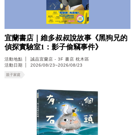
宜蘭書店｜維多叔叔說故事《黑狗兄的
偵探實驗室1：影子偷竊事件》
活動地點
誠品宜蘭店 - 3F 書店 枕木區
活動日期
2026/08/23~2026/08/23
親子家庭