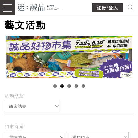
註冊/登入
藝文活動
活動狀態
尚未結束
門市篩選
選擇地區
選擇門市