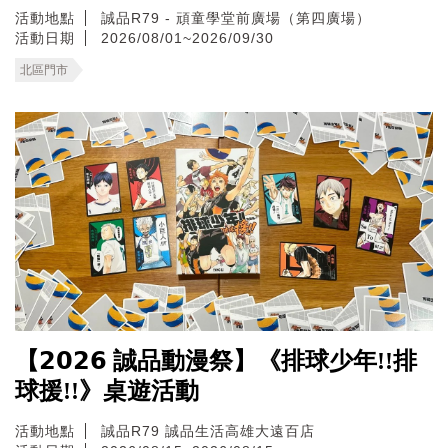
活動地點
誠品R79 - 頑童學堂前廣場（第四廣場）
活動日期
2026/08/01~2026/09/30
北區門市
【𝟮𝟬𝟮𝟲 誠品動漫祭】《排球少年!!排
球援!!》桌遊活動
活動地點
誠品R79
誠品生活高雄大遠百店