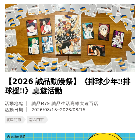
【𝟮𝟬𝟮𝟲 誠品動漫祭】《排球少年!!排
球援!!》桌遊活動
活動地點
誠品R79
誠品生活高雄大遠百店
活動日期
2026/08/15~2026/08/15
北區門市
南區門市