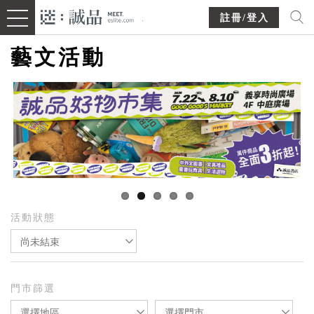
註冊/登入
藝文活動
活動狀態
尚未結束
門市篩選
選擇地區
選擇門市