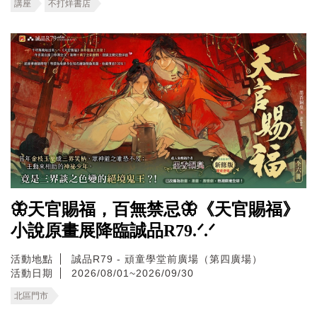
講座
不打烊書店
🦋天官賜福，百無禁忌🦋《天官賜福》
小說原畫展降臨誠品R79.ᐟ.ᐟ
活動地點
誠品R79 - 頑童學堂前廣場（第四廣場）
活動日期
2026/08/01~2026/09/30
北區門市