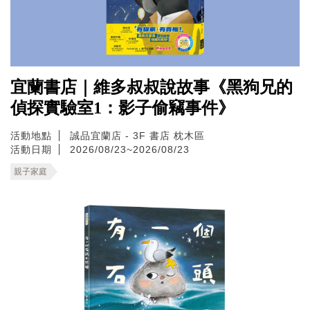
宜蘭書店｜維多叔叔說故事《黑狗兄的
偵探實驗室1：影子偷竊事件》
活動地點
誠品宜蘭店 - 3F 書店 枕木區
活動日期
2026/08/23~2026/08/23
親子家庭