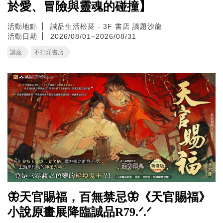
於愛、冒險與靈魂的碰撞】
活動地點
誠品生活松菸 - 3F 書店 議題沙龍
活動日期
2026/08/01~2026/08/31
講座
不打烊書店
🦋天官賜福，百無禁忌🦋《天官賜福》
小說原畫展降臨誠品R79.ᐟ.ᐟ