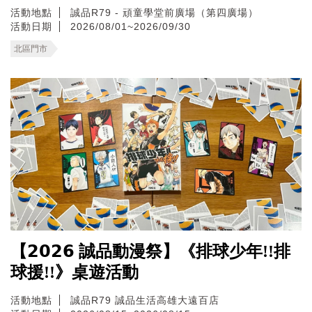
活動地點
誠品R79 - 頑童學堂前廣場（第四廣場）
活動日期
2026/08/01~2026/09/30
北區門市
【𝟮𝟬𝟮𝟲 誠品動漫祭】《排球少年!!排
球援!!》桌遊活動
活動地點
誠品R79
誠品生活高雄大遠百店