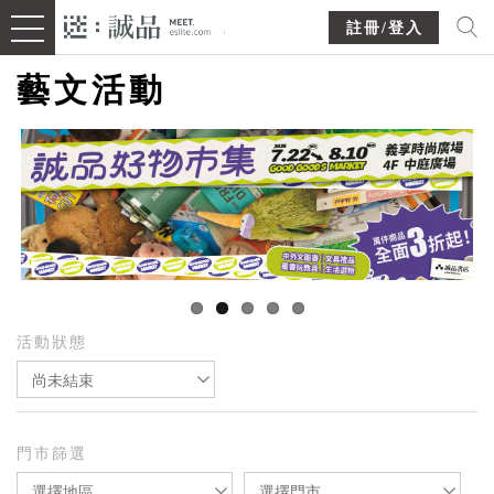
註冊/登入
藝文活動
活動狀態
尚未結束
門市篩選
選擇地區
選擇門市