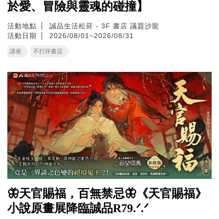
於愛、冒險與靈魂的碰撞】
活動地點
誠品生活松菸 - 3F 書店 議題沙龍
活動日期
2026/08/01~2026/08/31
講座
不打烊書店
🦋天官賜福，百無禁忌🦋《天官賜福》
小說原畫展降臨誠品R79.ᐟ.ᐟ