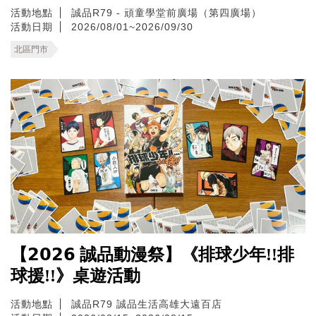
活動地點
誠品R79 - 頑童學堂前廣場（第四廣場）
活動日期
2026/08/01~2026/09/30
北區門市
【𝟮𝟬𝟮𝟲 誠品動漫祭】《排球少年!!排
球援!!》桌遊活動
活動地點
誠品R79
誠品生活高雄大遠百店