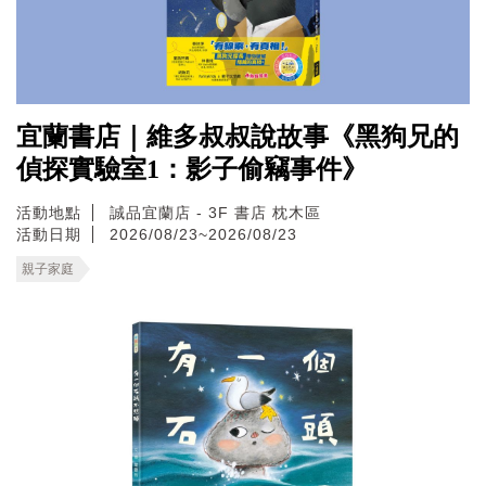
宜蘭書店｜維多叔叔說故事《黑狗兄的
偵探實驗室1：影子偷竊事件》
活動地點
誠品宜蘭店 - 3F 書店 枕木區
活動日期
2026/08/23~2026/08/23
親子家庭