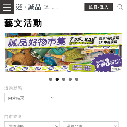
註冊/登入
藝文活動
活動狀態
尚未結束
門市篩選
選擇地區
選擇門市