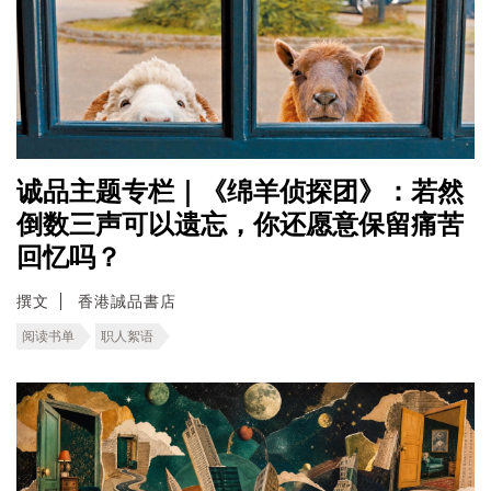
诚品主题专栏｜《绵羊侦探团》：若然
倒数三声可以遗忘，你还愿意保留痛苦
回忆吗？
撰文
香港誠品書店
阅读书单
职人絮语