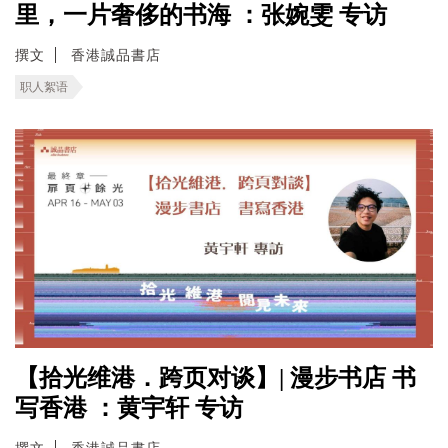
里，一片奢侈的书海 ：张婉雯 专访
撰文
香港誠品書店
职人絮语
【拾光维港．跨页对谈】| 漫步书店 书
写香港 ：黄宇轩 专访