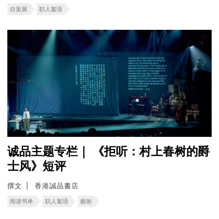
自策展
职人絮语
诚品主题专栏｜ 《拒听：村上春树的爵
士风》短评
撰文
香港誠品書店
阅读书单
职人絮语
藝術