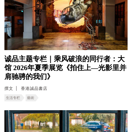
诚品主题专栏｜乘风破浪的同行者：大
馆 2026年夏季展览《拍住上—光影里并
肩驰骋的我们》
撰文
香港誠品書店
生活专栏
藝術