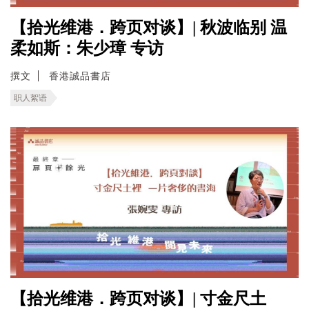
【拾光维港．跨页对谈】| 秋波临别 温
柔如斯：朱少璋 专访
撰文
香港誠品書店
职人絮语
【拾光维港．跨页对谈】| 寸金尺土