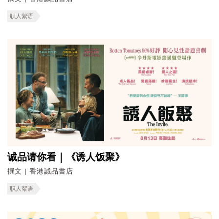
职人絮语
诚品请你看｜《诱人饭聚》
撰文 | 香港誠品書店
职人絮语