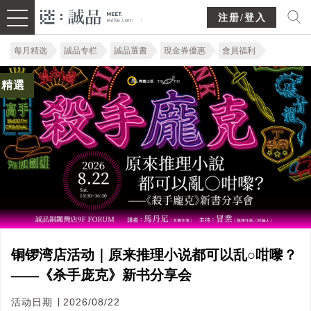
注册/登入
每月精选
誠品专栏
誠品選書
現金券優惠
會員福利
精選
铜锣湾店活动｜原来推理小说都可以乱○咁嚟？
——《杀手庞克》新书分享会
活动日期 ∣ 2026/08/22